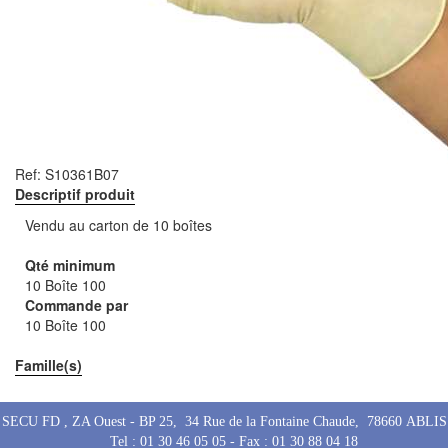
Ref:
S10361B07
Descriptif produit
Vendu au carton de 10 boîtes
Qté minimum
10 Boîte 100
Commande par
10 Boîte 100
Famille(s)
SECU FD , ZA Ouest - BP 25, 34 Rue de la Fontaine Chaude, 78660 ABLIS
Tel : 01 30 46 05 05 - Fax : 01 30 88 04 18